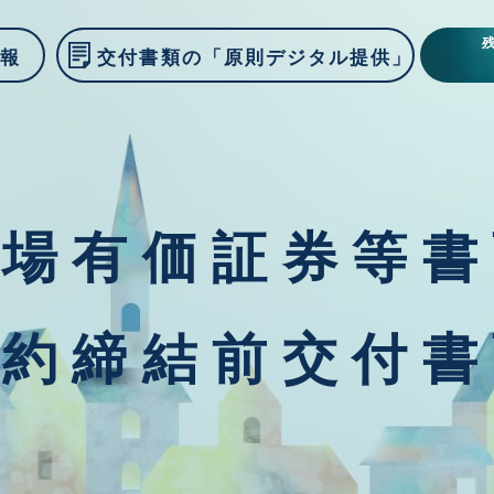
情報
交付書類の「原則デジタル提供」
上場有価証券等書
契約締結前交付書