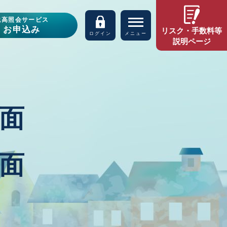
残高照会サービス
お申込み
リスク・手数料等
ログイン
メニュー
説明ページ
面
面