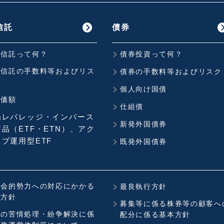
信託
債券
資信託って何？
債券投資って何？
資信託の手数料等およびリス
債券の手数料等およびリスク
個人向け国債
準価額
仕組債
場レバレッジ・インバース
新発外国債券
品（ETF・ETN）、アク
ブ運用型ETF
既発外国債券
社会的勢力への対応にかかる
最良執行方針
本方針
募集等に係る株券等の顧客へ
社の苦情処理・紛争解決に係
配分に係る基本方針