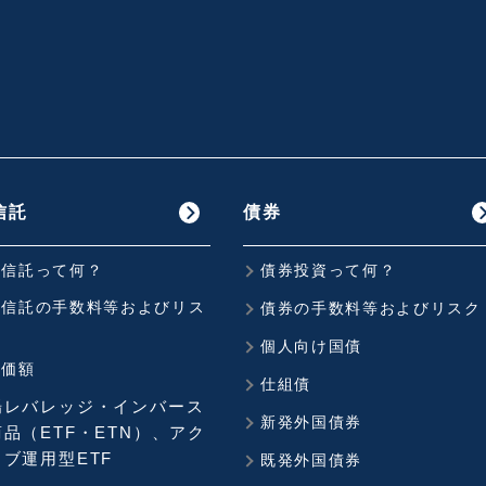
信託
債券
資信託って何？
債券投資って何？
資信託の手数料等およびリス
債券の手数料等およびリスク
個人向け国債
準価額
仕組債
場レバレッジ・インバース
新発外国債券
品（ETF・ETN）、アク
ブ運用型ETF
既発外国債券