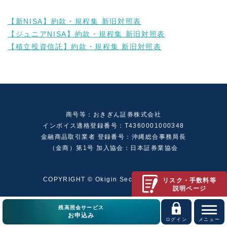
【新NISA】約款・規程集 新旧対照表
【ジュニアNISA】約款・規程集 新旧対照表
【積立投資信託】約款・規程集 新旧対照表
商号等：おきぎん証券株式会社
インボイス適格登録番号：T4360001000348
金融商品取引業者 登録番号：沖縄総合事務局長
（金商）第1号 加入協会：日本証券業協会
COPYRIGHT © Okigin Securities Limited.
リスク・手数料等
説明ページ
残高照会サービス
お申込み
ログイン
メニュー