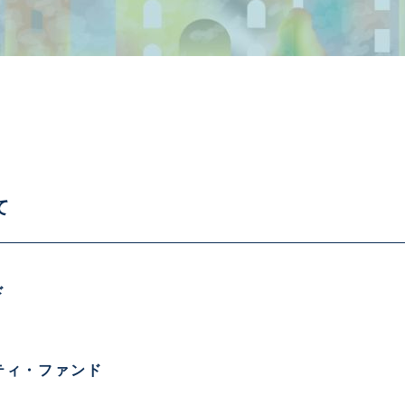
て
ド
ティ・ファンド