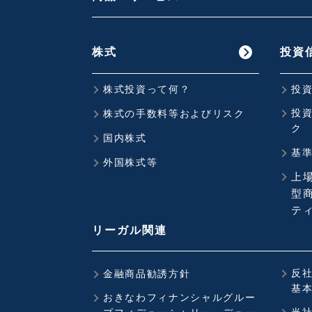
株式
投資
株式投資って何？
投
投
株式の手数料等およびリスク
ク
国内株式
基
外国株式等
上
型商
ティ
リーガル関連
反
金融商品勧誘方針
基
おきなわフィナンシャルグルー