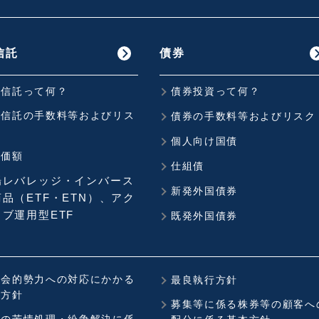
信託
債券
資信託って何？
債券投資って何？
資信託の手数料等およびリス
債券の手数料等およびリスク
個人向け国債
準価額
仕組債
場レバレッジ・インバース
新発外国債券
品（ETF・ETN）、アク
ブ運用型ETF
既発外国債券
社会的勢力への対応にかかる
最良執行方針
本方針
募集等に係る株券等の顧客へ