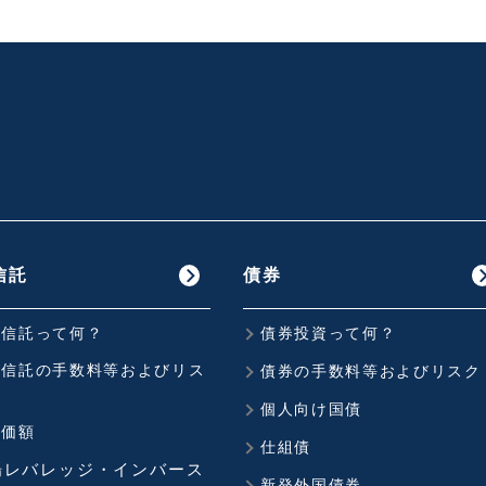
信託
債券
資信託って何？
債券投資って何？
資信託の手数料等およびリス
債券の手数料等およびリスク
個人向け国債
準価額
仕組債
場レバレッジ・インバース
新発外国債券