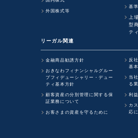
国内株式
基
外国株式等
上
型商
ティ
リーガル関連
反
金融商品勧誘方針
基
おきなわフィナンシャルグルー
当
プフィデューシャリー・デュー
る
ティ基本方針
顧客資産の分別管理に関する保
利
証業務について
カ
応
お客さまの資産を守るために