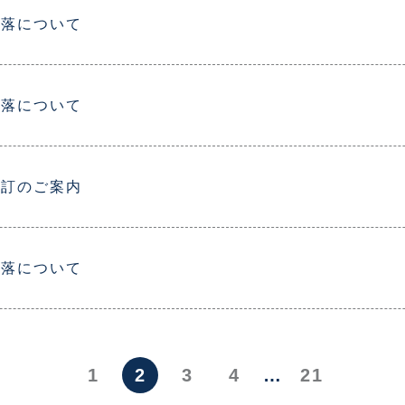
下落について
下落について
改訂のご案内
下落について
1
2
3
4
…
21