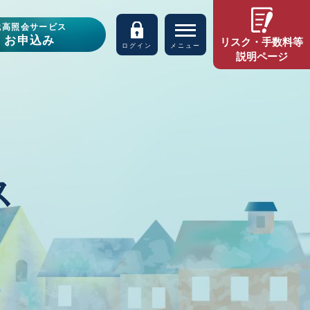
残高照会サービス
お申込み
リスク・手数料等
ログイン
メニュー
説明ページ
ス