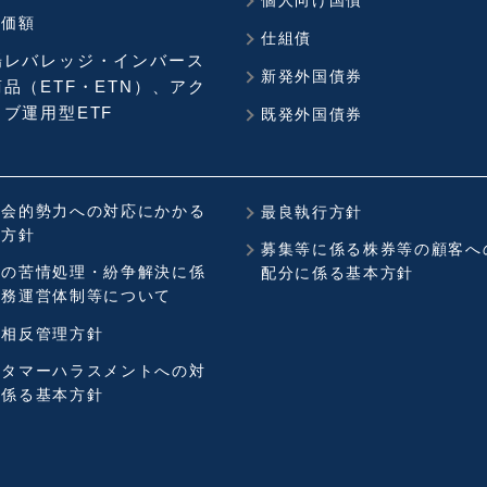
個人向け国債
準価額
仕組債
場レバレッジ・インバース
新発外国債券
品（ETF・ETN）、アク
ブ運用型ETF
既発外国債券
社会的勢力への対応にかかる
最良執行方針
本方針
募集等に係る株券等の顧客へ
社の苦情処理・紛争解決に係
配分に係る基本方針
業務運営体制等について
益相反管理方針
スタマーハラスメントへの対
に係る基本方針